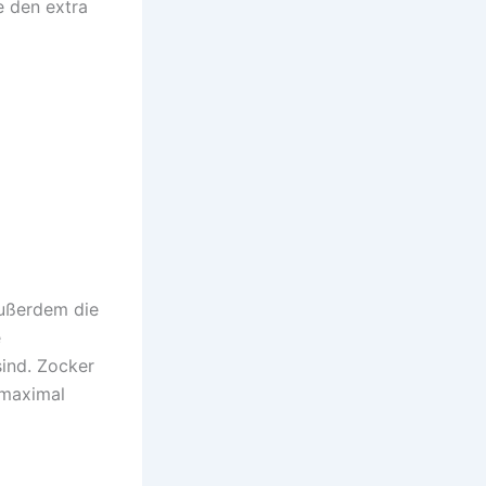
 den extra
außerdem die
e
ind. Zocker
 maximal