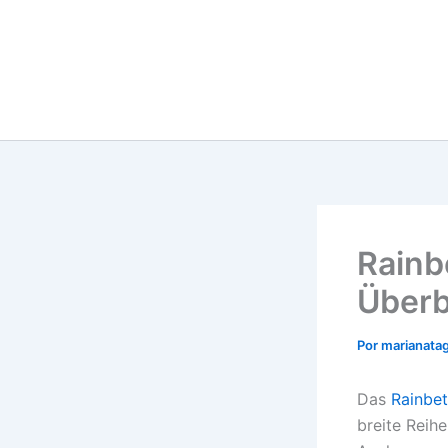
Ir
al
contenido
Rainbe
Überb
Por
marianatag
Das
Rainbet
breite Reihe