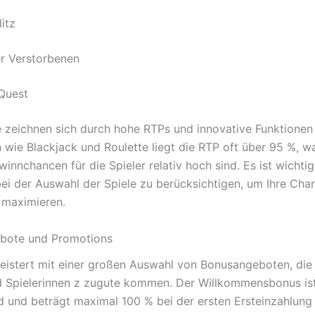
itz
r Verstorbenen
Quest
e zeichnen sich durch hohe RTPs und innovative Funktionen 
n wie Blackjack und Roulette liegt die RTP oft über 95 %, w
innchancen für die Spieler relativ hoch sind. Es ist wichtig
ei der Auswahl der Spiele zu berücksichtigen, um Ihre Cha
 maximieren.
bote und Promotions
eistert mit einer großen Auswahl von Bonusangeboten, die
d Spielerinnen z zugute kommen. Der Willkommensbonus ist
 und beträgt maximal 100 % bei der ersten Ersteinzahlung 