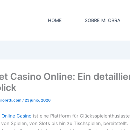
HOME
SOBRE MI OBRA
t Casino Online: Ein detaillie
lick
lioretti.com
/
23 junio, 2026
 Online Casino
ist eine Plattform für Glücksspielenthusiaste
 von Spielen, von Slots bis hin zu Tischspielen, bereitstellt. 