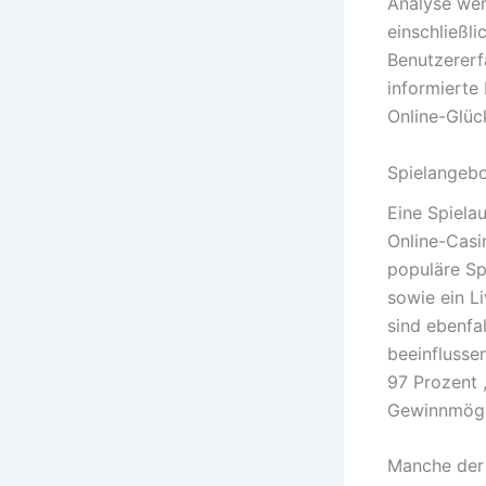
Analyse wer
einschließl
Benutzererf
informierte 
Online-Glück
Spielangebo
Eine Spiela
Online-Casin
populäre Sp
sowie ein L
sind ebenfal
beeinflusse
97 Prozent 
Gewinnmögli
Manche der 