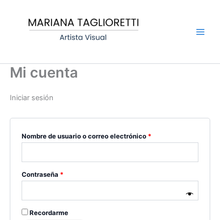
Ir
Requerido
Requerido
Main
al
Men
contenido
Mi cuenta
Iniciar sesión
Nombre de usuario o correo electrónico
*
Contraseña
*
Recordarme