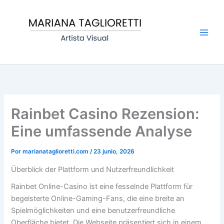
Ir
Main
al
Men
contenido
Rainbet Casino Rezension:
Eine umfassende Analyse
Por
marianataglioretti.com
/
23 junio, 2026
Überblick der Plattform und Nutzerfreundlichkeit
Rainbet Online-Casino ist eine fesselnde Plattform für
begeisterte Online-Gaming-Fans, die eine breite an
Spielmöglichkeiten und eine benutzerfreundliche
Oberfläche bietet. Die Webseite präsentiert sich in einem