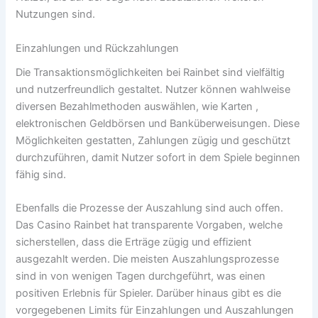
Nutzungen sind.
Einzahlungen und Rückzahlungen
Die Transaktionsmöglichkeiten bei Rainbet sind vielfältig
und nutzerfreundlich gestaltet. Nutzer können wahlweise
diversen Bezahlmethoden auswählen, wie Karten ,
elektronischen Geldbörsen und Banküberweisungen. Diese
Möglichkeiten gestatten, Zahlungen zügig und geschützt
durchzuführen, damit Nutzer sofort in dem Spiele beginnen
fähig sind.
Ebenfalls die Prozesse der Auszahlung sind auch offen.
Das Casino Rainbet hat transparente Vorgaben, welche
sicherstellen, dass die Erträge zügig und effizient
ausgezahlt werden. Die meisten Auszahlungsprozesse
sind in von wenigen Tagen durchgeführt, was einen
positiven Erlebnis für Spieler. Darüber hinaus gibt es die
vorgegebenen Limits für Einzahlungen und Auszahlungen