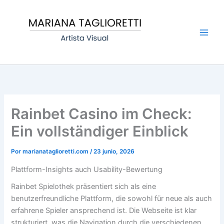
Ir
Main
al
Men
contenido
Rainbet Casino im Check:
Ein vollständiger Einblick
Por
marianataglioretti.com
/
23 junio, 2026
Plattform-Insights auch Usability-Bewertung
Rainbet Spielothek präsentiert sich als eine
benutzerfreundliche Plattform, die sowohl für neue als auch
erfahrene Spieler ansprechend ist. Die Webseite ist klar
strukturiert, was die Navigation durch die verschiedenen