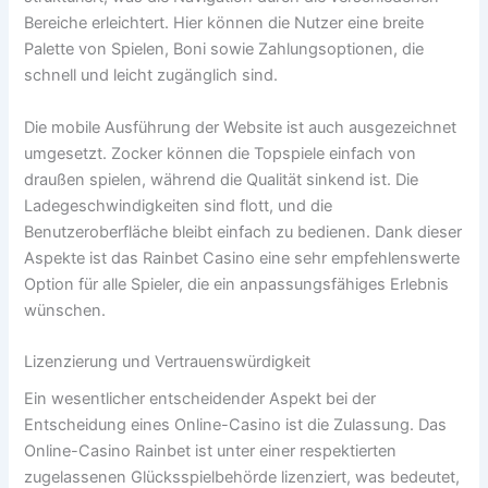
Bereiche erleichtert. Hier können die Nutzer eine breite
Palette von Spielen, Boni sowie Zahlungsoptionen, die
schnell und leicht zugänglich sind.
Die mobile Ausführung der Website ist auch ausgezeichnet
umgesetzt. Zocker können die Topspiele einfach von
draußen spielen, während die Qualität sinkend ist. Die
Ladegeschwindigkeiten sind flott, und die
Benutzeroberfläche bleibt einfach zu bedienen. Dank dieser
Aspekte ist das Rainbet Casino eine sehr empfehlenswerte
Option für alle Spieler, die ein anpassungsfähiges Erlebnis
wünschen.
Lizenzierung und Vertrauenswürdigkeit
Ein wesentlicher entscheidender Aspekt bei der
Entscheidung eines Online-Casino ist die Zulassung. Das
Online-Casino Rainbet ist unter einer respektierten
zugelassenen Glücksspielbehörde lizenziert, was bedeutet,