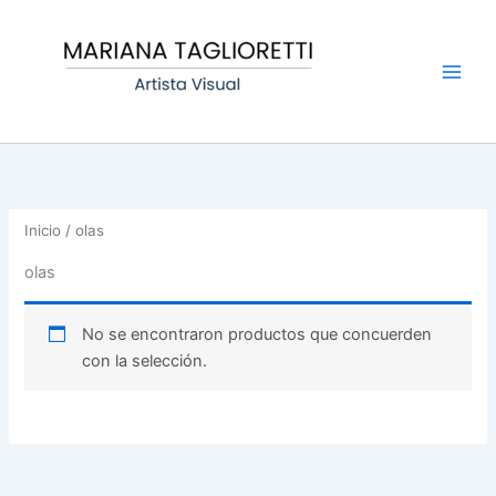
Ir
Main
al
Men
contenido
Inicio
/ olas
olas
No se encontraron productos que concuerden
con la selección.