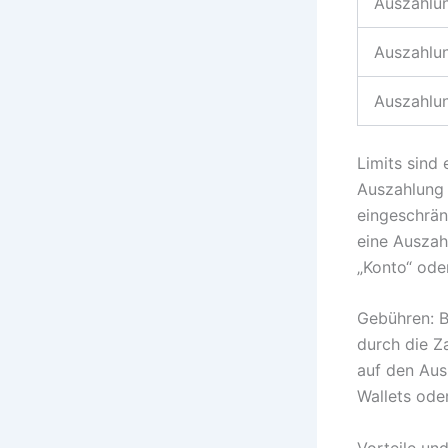
Auszahlu
Auszahlun
Auszahlu
Limits sind
Auszahlung 
eingeschränk
eine Auszah
„Konto“ ode
Gebühren: B
durch die Z
auf den Aus
Wallets ode