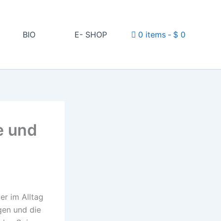
BIO
E- SHOP
0 items
$ 0
e und
er im Alltag
gen und die