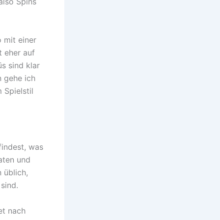
also Spins
o mit einer
t eher auf
s sind klar
n gehe ich
Spielstil
findest, was
aten und
 üblich,
sind.
et nach