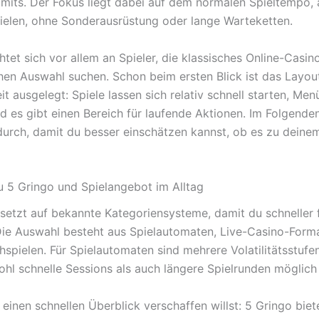
Limits. Der Fokus liegt dabei auf dem normalen Spieltempo, 
ielen, ohne Sonderausrüstung oder lange Warteketten.
htet sich vor allem an Spieler, die klassisches Online-Casin
chen Auswahl suchen. Schon beim ersten Blick ist das Layou
t ausgelegt: Spiele lassen sich relativ schnell starten, Menü
nd es gibt einen Bereich für laufende Aktionen. Im Folgende
 durch, damit du besser einschätzen kannst, ob es zu deinem 
u 5 Gringo und Spielangebot im Alltag
setzt auf bekannte Kategoriensysteme, damit du schneller 
Die Auswahl besteht aus Spielautomaten, Live-Casino-Form
hspielen. Für Spielautomaten sind mehrere Volatilitätsstufen
hl schnelle Sessions als auch längere Spielrunden möglich 
einen schnellen Überblick verschaffen willst: 5 Gringo biet