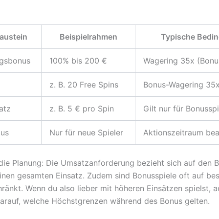
austein
Beispielrahmen
Typische Bedi
ngsbonus
100% bis 200 €
Wagering 35x (Bonu
z. B. 20 Free Spins
Bonus-Wagering 35
atz
z. B. 5 € pro Spin
Gilt nur für Bonusspi
tus
Nur für neue Spieler
Aktionszeitraum be
 die Planung: Die Umsatzanforderung bezieht sich auf den 
einen gesamten Einsatz. Zudem sind Bonusspiele oft auf be
ränkt. Wenn du also lieber mit höheren Einsätzen spielst, a
arauf, welche Höchstgrenzen während des Bonus gelten.