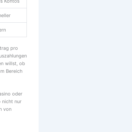
s Kontos
eller
ern
etrag pro
auszahlungen
n willst, ob
im Bereich
asino oder
 nicht nur
n von