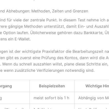
und Abhebungen: Methoden, Zeiten und Grenzen
ind für viele der zentrale Punkt. In diesem Test nehme ich 
ere gängige Methoden unterstützt, damit Ein- und Auszahl
ne Option laufen. Üblicherweise gehören dazu Bankkarte, 
ens ein E-Wallet.
gen ist der wichtigste Praxisfaktor die Bearbeitungszeit n
llen gibt es zuerst eine Prüfung des Kontos, dann wird die 
 Wenn du schnell auszahlen willst, plane diese Schritte ein,
e wenn zusätzliche Verifizierungen notwendig sind.
organg
Beispielzeiten
Wichtige Hi
g
meist sofort bis 1 h
Abhängig von M