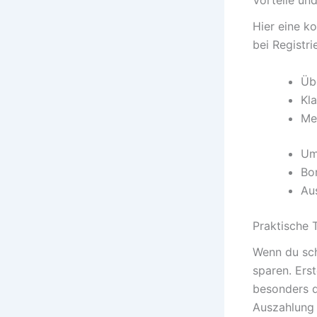
Vorteile un
Hier eine k
bei Registr
Übe
Kl
Me
Um
Bo
Au
Praktische 
Wenn du schn
sparen. Ers
besonders d
Auszahlung 