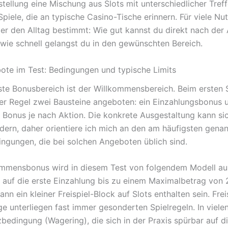
stellung eine Mischung aus Slots mit unterschiedlicher Tref
piele, die an typische Casino-Tische erinnern. Für viele Nut
der den Alltag bestimmt: Wie gut kannst du direkt nach de
 wie schnell gelangst du in den gewünschten Bereich.
te im Test: Bedingungen und typische Limits
ste Bonusbereich ist der Willkommensbereich. Beim ersten 
er Regel zwei Bausteine angeboten: ein Einzahlungsbonus 
r Bonus je nach Aktion. Die konkrete Ausgestaltung kann si
dern, daher orientiere ich mich an den am häufigsten gena
gungen, die bei solchen Angeboten üblich sind.
ommensbonus wird in diesem Test von folgendem Modell a
auf die erste Einzahlung bis zu einem Maximalbetrag von 
ann ein kleiner Freispiel-Block auf Slots enthalten sein. Frei
 unterliegen fast immer gesonderten Spielregeln. In vielen 
bedingung (Wagering), die sich in der Praxis spürbar auf di