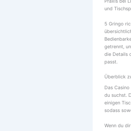
Praxis bei 
und Tischsp
5 Gringo ric
übersichtli
Bedienbarkei
getrennt, u
die Details
passt.
Überblick z
Das Casino 
du suchst. 
einigen Tisc
sodass sowo
Wenn du dir 