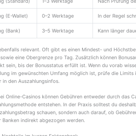
ng (Standard)
1–3 Werktage
Nach Prüfung de
g (E-Wallet)
0–2 Werktage
In der Regel schn
ng (Bank)
3–5 Werktage
Kann länger dau
 ebenfalls relevant. Oft gibt es einen Mindest- und Höchstb
sowie eine Obergrenze pro Tag. Zusätzlich können Bonus
t sein, bis der Bonusstatus erfüllt ist. Wenn du vorab wisse
lung im gewünschten Umfang möglich ist, prüfe die Limits 
r in den Auszahlungsinfos.
ei Online-Casinos können Gebühren entweder durch das C
ahlungsmethode entstehen. In der Praxis solltest du deshalb
zahlungsbetrag schauen, sondern auch darauf, ob Gebühre
r Banken indirekt abgezogen werden.