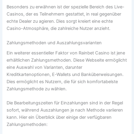
Besonders zu erwähnen ist der spezielle Bereich des Live-
Casinos, der es Teilnehmern gestattet, in real gegenüber
echte Dealer zu agieren. Dies sorgt kreiert eine echte
Casino-Atmosphäre, die zahlreiche Nutzer anzieht.
Zahlungsmethoden und Auszahlungsvarianten
Ein weiterer essentieller Faktor von Rainbet Casino ist jene
erhältlichen Zahlungsmethoden. Diese Webseite ermöglicht
eine Auswahl von Varianten, darunter
Kreditkartenoptionen, E-Wallets und Banküberweisungen.
Dies ermöglicht es Nutzern, die für sich komfortabelste
Zahlungsmethode zu wählen.
Die Bearbeitungszeiten für Einzahlungen sind in der Regel
sofort, während Auszahlungen je nach Methode variieren
kann. Hier ein Überblick über einige der verfügbaren
Zahlungsmethoden: