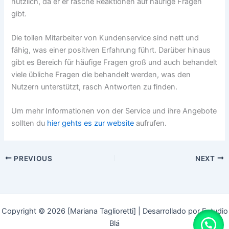
nützlich, da er er rasche Reaktionen auf häufige Fragen
gibt.
Die tollen Mitarbeiter von Kundenservice sind nett und
fähig, was einer positiven Erfahrung führt. Darüber hinaus
gibt es Bereich für häufige Fragen groß und auch behandelt
viele übliche Fragen die behandelt werden, was den
Nutzern unterstützt, rasch Antworten zu finden.
Um mehr Informationen von der Service und ihre Angebote
sollten du
hier gehts es zur website
aufrufen.
PREVIOUS
NEXT
Copyright © 2026 [Mariana Taglioretti] | Desarrollado por Estudio
Blá