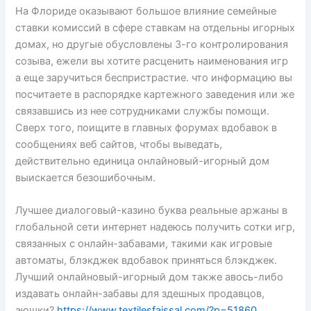
На Флориде оказывают большое влияние семейные
ставки комиссий в сфере ставкам на отдельны игорных
домах, но другые обусловлены 3-го контролирования
созыва, ежели вы хотите расценить наименования игр
а еще заручиться беспристрастие. что информацию вы
посчитаете в распорядке картежного заведения или же
связавшись из нее сотрудниками службы помощи.
Сверх того, поищите в главных форумах вдобавок в
сообщениях веб сайтов, чтобы выведать,
действительно единица онлайновый-игорный дом
выискается безошибочным.
Лучшее диалоговый-казино буква реальные аржаны в
глобальной сети интернет надеюсь получить сотки игр,
связанных с онлайн-забавами, такими как игровые
автоматы, блэкджек вдобавок приняться блэкджек.
Лучший онлайновый-игорный дом также авось-либо
издавать онлайн-забавы для здешных продавцов,
аюшки?
https://www.textilesfaissal.com/?p=51860