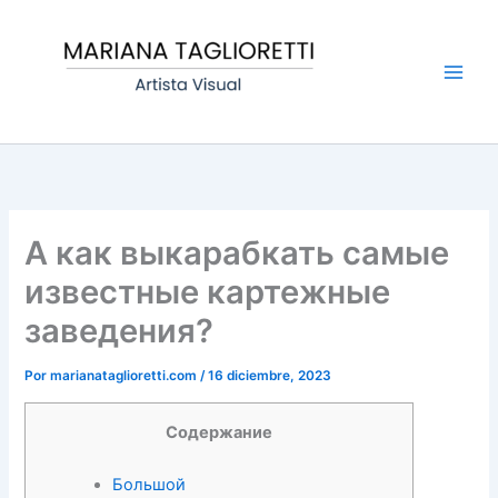
Ir
Main
al
Men
contenido
А как выкарабкать самые
известные картежные
заведения?
Por
marianataglioretti.com
/
16 diciembre, 2023
Содержание
Большой