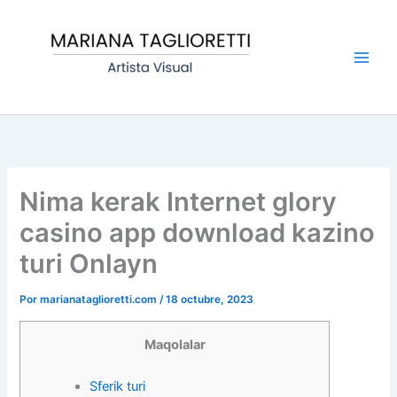
Ir
Main
al
Men
contenido
Nima kerak Internet glory
casino app download kazino
turi Onlayn
Por
marianataglioretti.com
/
18 octubre, 2023
Maqolalar
Sferik turi