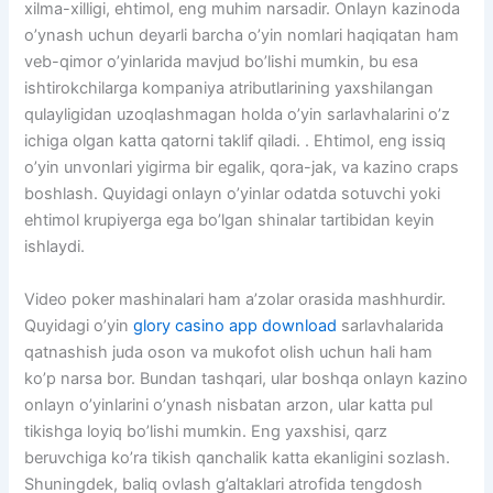
xilma-xilligi, ehtimol, eng muhim narsadir. Onlayn kazinoda
o’ynash uchun deyarli barcha o’yin nomlari haqiqatan ham
veb-qimor o’yinlarida mavjud bo’lishi mumkin, bu esa
ishtirokchilarga kompaniya atributlarining yaxshilangan
qulayligidan uzoqlashmagan holda o’yin sarlavhalarini o’z
ichiga olgan katta qatorni taklif qiladi. . Ehtimol, eng issiq
o’yin unvonlari yigirma bir egalik, qora-jak, va kazino craps
boshlash. Quyidagi onlayn o’yinlar odatda sotuvchi yoki
ehtimol krupiyerga ega bo’lgan shinalar tartibidan keyin
ishlaydi.
Video poker mashinalari ham a’zolar orasida mashhurdir.
Quyidagi o’yin
glory casino app download
sarlavhalarida
qatnashish juda oson va mukofot olish uchun hali ham
ko’p narsa bor. Bundan tashqari, ular boshqa onlayn kazino
onlayn o’yinlarini o’ynash nisbatan arzon, ular katta pul
tikishga loyiq bo’lishi mumkin. Eng yaxshisi, qarz
beruvchiga ko’ra tikish qanchalik katta ekanligini sozlash.
Shuningdek, baliq ovlash g’altaklari atrofida tengdosh