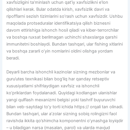
xavfsizligini ta’minlash uchun qat’iy xavfsizlikni e’lon
qilishlari kerak. Bular odatda kirish, xavfsizlik davri va
ripofflarni sezish tizimlarini so’rash uchun xavfsizdir. Ushbu
maqolada protseduralar identifikatsiya qilish biznesni
davom ettirishiga ishonch hosil qiladi va kiber-terrorchilar
va boshqa ruxsat berilmagan uchinchi shaxslarga qarshi
immunitetni boshlaydi. Bundan tashqari, ular fishing xitlarini
va boshqa zararli o’yin nomlarini oldini olishga yordam
beradi.
Deyarli barcha ishonchli kazinolar sizning mezbonlar va
guru’utes texnikasi bilan bog’liq har qanday retseptiv
xususiyatlarni shifrlaydigan xavfsiz va ishonchli
ko’priklardan foydalanadi. Quyidagi kodlangan ulanishlar
yangi qulflash mexanizmi belgisi yoki tashrif buyuruvchi
bilan veb-saytdagi to’y torti ichida https:// orqali tan olinadi.
Bundan tashqari, ular a’zolar sizning sobiq rolingizni faol
ravishda ikkita qo’shimcha komponentni o’ynashga loyiqdir
– u biladigan narsa (masalan, parol) va ularda mavjud