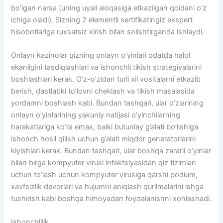
bo’lgan narsa (uning uyali aloqasiga etkazilgan qoidani o’z
ichiga oladi). Sizning 2 elementli sertifikatingiz ekspert
hisobotlariga ruxsatsiz kirish bilan solishtirganda ishlaydi.
Onlayn kazinolar qizning onlayn o’yinlari odatda halol
ekanligini tasdiqlashlari va ishonchli tikish strategiyalarini
boshlashlari kerak. O’z-o’zidan turli xil vositalarni etkazib
berish, dastlabki to’lovni cheklash va tikish masalasida
yordamni boshlash kabi. Bundan tashqari, ular o’zlarining
onlayn o’yinlarining yakuniy natijasi o’yinchilarning
harakatlariga ko’ra emas, balki butunlay g’alati bo’lishiga
ishonch hosil qilish uchun g’alati miqdor generatorlarini
kiyishlari kerak. Bundan tashqari, ular boshqa zararli o’yinlar
bilan birga kompyuter virusi infektsiyasidan qiz tizimlari
uchun to’lash uchun kompyuter virusiga qarshi podium,
xavfsizlik devorlari va hujumni aniqlash qurilmalarini ishga
tushirish kabi boshqa himoyadan foydalanishni xohlashadi.
Ishonchlilik