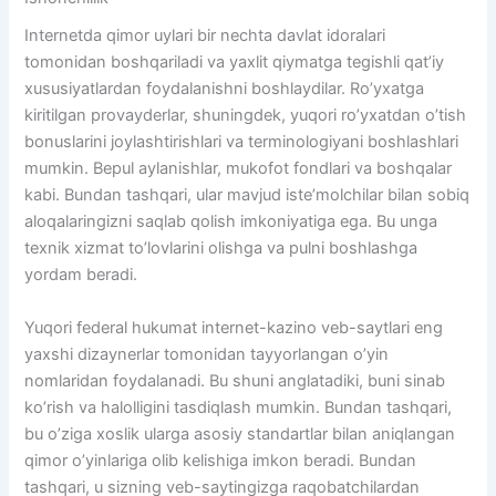
Internetda qimor uylari bir nechta davlat idoralari
tomonidan boshqariladi va yaxlit qiymatga tegishli qat’iy
xususiyatlardan foydalanishni boshlaydilar. Ro’yxatga
kiritilgan provayderlar, shuningdek, yuqori ro’yxatdan o’tish
bonuslarini joylashtirishlari va terminologiyani boshlashlari
mumkin. Bepul aylanishlar, mukofot fondlari va boshqalar
kabi. Bundan tashqari, ular mavjud iste’molchilar bilan sobiq
aloqalaringizni saqlab qolish imkoniyatiga ega. Bu unga
texnik xizmat to’lovlarini olishga va pulni boshlashga
yordam beradi.
Yuqori federal hukumat internet-kazino veb-saytlari eng
yaxshi dizaynerlar tomonidan tayyorlangan o’yin
nomlaridan foydalanadi. Bu shuni anglatadiki, buni sinab
ko’rish va halolligini tasdiqlash mumkin. Bundan tashqari,
bu o’ziga xoslik ularga asosiy standartlar bilan aniqlangan
qimor o’yinlariga olib kelishiga imkon beradi. Bundan
tashqari, u sizning veb-saytingizga raqobatchilardan