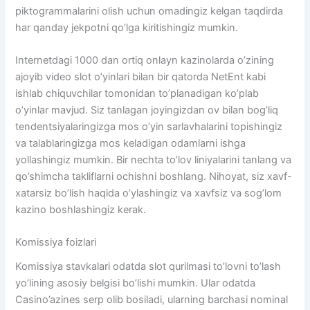
piktogrammalarini olish uchun omadingiz kelgan taqdirda
har qanday jekpotni qo’lga kiritishingiz mumkin.
Internetdagi 1000 dan ortiq onlayn kazinolarda o’zining
ajoyib video slot o’yinlari bilan bir qatorda NetEnt kabi
ishlab chiquvchilar tomonidan to’planadigan ko’plab
o’yinlar mavjud. Siz tanlagan joyingizdan ov bilan bog’liq
tendentsiyalaringizga mos o’yin sarlavhalarini topishingiz
va talablaringizga mos keladigan odamlarni ishga
yollashingiz mumkin. Bir nechta to’lov liniyalarini tanlang va
qo’shimcha takliflarni ochishni boshlang. Nihoyat, siz xavf-
xatarsiz bo’lish haqida o’ylashingiz va xavfsiz va sog’lom
kazino boshlashingiz kerak.
Komissiya foizlari
Komissiya stavkalari odatda slot qurilmasi to’lovni to’lash
yo’lining asosiy belgisi bo’lishi mumkin. Ular odatda
Casino’azines serp olib bosiladi, ularning barchasi nominal