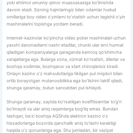
yoki ehtimol umumiy qimor muassasasiga bo’linishda
davom etadi. Sizning hajmlaringiz bilan odamlar hudud
omillariga boy video o’yinlarni to’xtatish uchun tegishli o’yin
mashinalarini topishga yordam beradi.
Internet-kazinolar ko’pincha video poker mashinalari uchun
yaxshi daromadlarni nashr etadilar, chunki ular erni hurmat
qiladigan kompaniyalarga qaraganda kamroq qo’shimcha
xarajatlarga ega. Bularga xona, xizmat ko’rsatish, dilerlar va
boshqa xodimlar, boshqaruv va start chiroqlarisiz kiradi.
Onlayn kazino o’z mahsulotlariga tikilgan pul miqdori bilan
ortib borayotgan mutanosiblikka ega bo’lishini taklif qiladi,
shunga qaramay, butun sanoatdan pul ishlaydi.
Shunga qaramay, saytda ko’rsatilgan koeffitsientlar to’g’ri
bo’lmaydi va ular aniq raqamlarga bog’liq emas. Bundan
tashqari, ba’zi boshqa AQShda elektron kazino o’z
hissadorlariga bozorda qanchalik aniq to’lashi kerakligi
haqida o’z qonunlariga ega. Shu jumladan, bir vaziyat